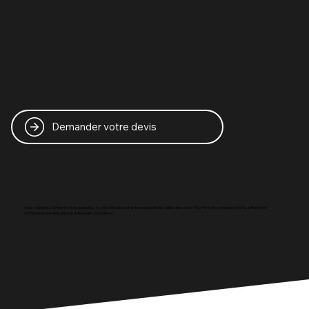
Demander votre devis
Vous souhaitez donner un style audacieux à votre véhicule tout en le protégeant des aléas de la route ? Nos films de protection colorés offrent une
combinaison parfaite entre esthétique et robustesse !