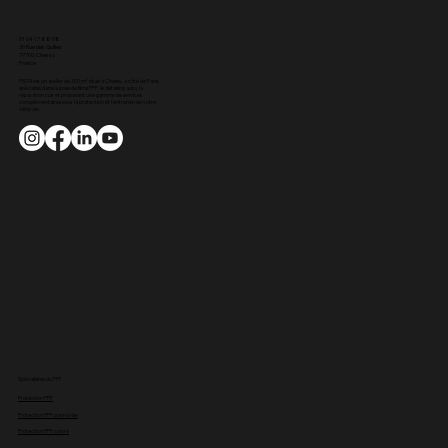
01 64 17 88 08
30 Rue des Quilles
77700, Chessy
France
PISTA est un atelier de 300 m² situé à Chessy, à côté de Paris,
spécialisé dans la pose de films PPF, le detailing auto, la
réparation cuir
et proposant une gamme de services
complémentaires pour la protection et l'entretien de votre
véhicule.
Spécialistes du PPF
Protection PPF
Protection PPF pare-brise
Protection PPF coloré