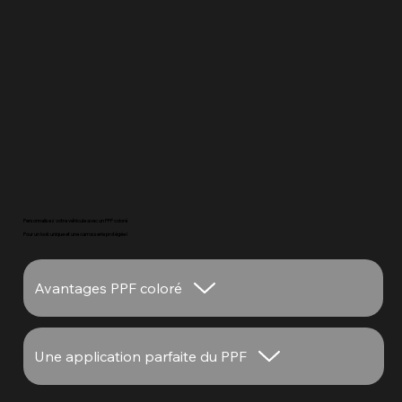
Personnalisez votre véhicule avec un PPF coloré
Pour un look unique et une carrosserie protégée !
Avantages PPF coloré
Une application parfaite du PPF