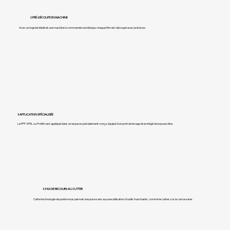
2.
PRÉ-DÉCOUPE EN MACHINE
Avec un logiciel dédié et une machine à commande numérique, chaque film est découpé avec précision.
3.
APPLICATION SPÉCIALISÉE
Le PPF XPEL ou Profilm est appliqué dans un espace spécialement conçu, équipé d’un pont de levage et protégé de la poussière.
4.
PAS DE RECOURS AU CUTTER
Cette technologie de pointe nous permet une pose sans aucune utilisation d'outils tranchants, comme le cutter, sur la carrosserie.