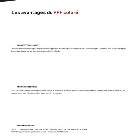
Les avantages du
PPF coloré
UNIQUE ET PERSONNALISÉ
Grâce au film PPF coloré, vous pouvez personnaliser l’apparence de votre voiture tout en préservant sa finition d’origine. Choisissez la couleur qui correspond
à votre style et apportez une touche de caractère à votre véhicule.
PROTECTION RENFORCÉE
Le PPF coloré agit comme une barrière contre les rayures et les impacts de la route, gardant votre carrosserie intacte. Il empêche les éclats de pierre, rayures
ou autres dommages mineurs de nuire à l’apparence de votre voiture.
FILM GARANTIE 10 ANS
Le film PPF Profilm est garantie 10 ans vous assurant une protection longue durée pour votre carrosserie.
PISTA offre également une garantie jusqu'à 3 ans sur la pose du film PPF coloré.