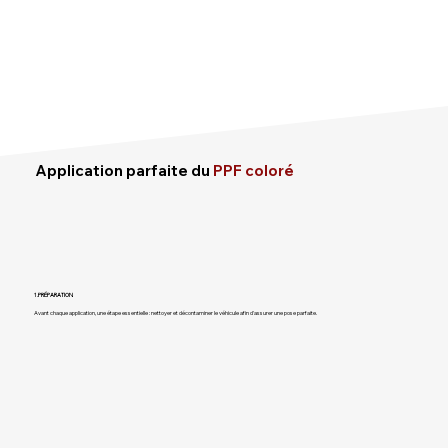
Application parfaite du
PPF coloré
1.
PRÉPARATION
Avant chaque application, une étape essentielle : nettoyer et décontaminer le véhicule afin d'assurer une pose parfaite.